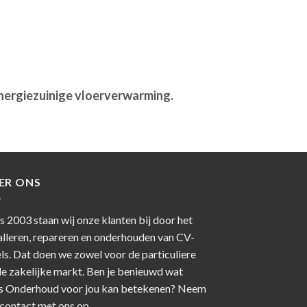
energiezuinige vloerverwarming.
ER ONS
s 2003 staan wij onze klanten bij door het
alleren, repareren en onderhouden van CV-
ls. Dat doen we zowel voor de particuliere
de zakelijke markt. Ben je benieuwd wat
s Onderhoud voor jou kan betekenen? Neem
contact
met ons op.