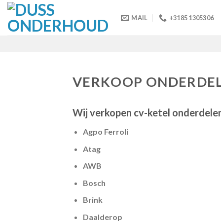
Skip
to
MAIL
+3185 1305306
content
VERKOOP ONDERDE
Wij verkopen cv-ketel onderdele
Agpo Ferroli
Atag
AWB
Bosch
Brink
Daalderop