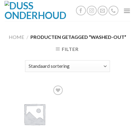
Skip
to
content
HOME
/
PRODUCTEN GETAGGED “WASHED-OUT”
FILTER
Toevoegen
aan
wenslijst