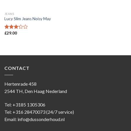
JEANS
Lucy Slim Jeans Noisy May
£
29.00
Waardering
3.00
uit 5
CONTACT
Hertenrade 458
2544 TH, Den Haag Nederland
Tel: +3185 1305306
Tel: +316 28470073 (24/7 service)
Email: info@dussonderhoud.nl