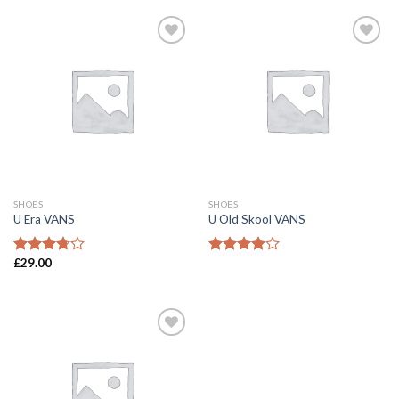
Toevoegen
Toevoegen
aan
aan
wenslijst
wenslijst
SHOES
SHOES
U Era VANS
U Old Skool VANS
£
29.00
Waardering
Waardering
3.50
uit
3.67
uit
5
5
Toevoegen
aan
wenslijst