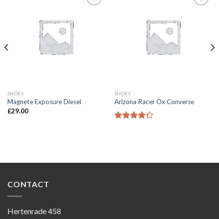
Toevoegen
Toevoegen
aan
aan
wenslijst
wenslijst
SHOES
SHOES
Magnete Exposure Diesel
Arizona Racer Ox Converse
£
29.00
Waardering
4.00
uit 5
CONTACT
Hertenrade 458