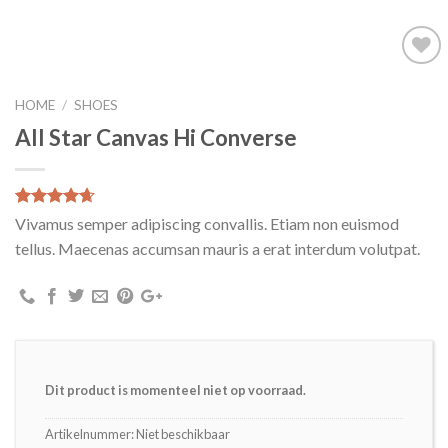
Toevoegen
aan
HOME
/
SHOES
wenslijst
All Star Canvas Hi Converse
Waardering
3
Vivamus semper adipiscing convallis. Etiam non euismod
4.33
op 5
tellus. Maecenas accumsan mauris a erat interdum volutpat.
gebaseerd
op
klantbeoordelingen
Dit product is momenteel niet op voorraad.
Artikelnummer:
Niet beschikbaar