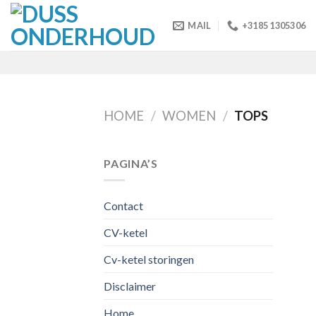
Skip
to
MAIL
+3185 1305306
content
HOME
/
WOMEN
/
TOPS
PAGINA’S
Contact
CV-ketel
Cv-ketel storingen
Disclaimer
Home