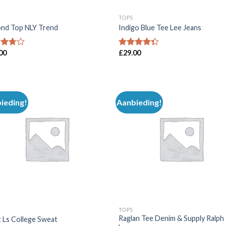
TOPS
nd Top NLY Trend
Indigo Blue Tee Lee Jeans
00
£
29.00
dering
Waardering
uit
4.00
uit 5
ieding!
Aanbieding!
Toevoegen
Toevoe
aan
aan
wenslijst
wensli
TOPS
Raglan Tee Denim & Supply Ralph
t Ls College Sweat