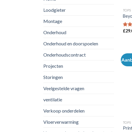
Loodgieter
TOPS
Beyo
Montage
£
29.
Waar
Onderhoud
3.50
5
Onderhoud en doorspoelen
Onderhoudscontract
Aanb
Projecten
Storingen
Veelgestelde vragen
ventilatie
Verkoop onderdelen
Vloerverwarming
TOPS
Prin