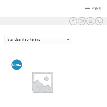
MENU
Nieuw
gen
Toevoegen
aan
jst
wenslijst