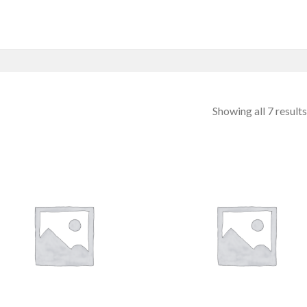
Showing all 7 results
Toevoegen
Toevoe
aan
aan
wenslijst
wensli