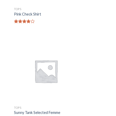
TOPS
Pink Check Shirt
Waardering
3.50
uit
5
gen
Toevoegen
aan
jst
wenslijst
TOPS
Sunny Tank Selected Femme