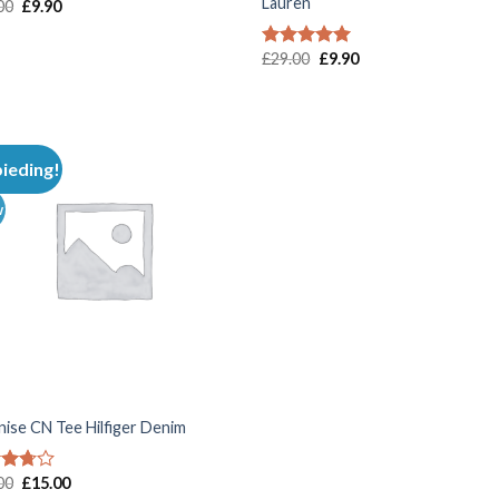
Lauren
00
£
9.90
£
29.00
£
9.90
Waardering
5.00
uit 5
ieding!
Toevoegen
aan
wenslijst
w
nise CN Tee Hilfiger Denim
00
£
15.00
dering