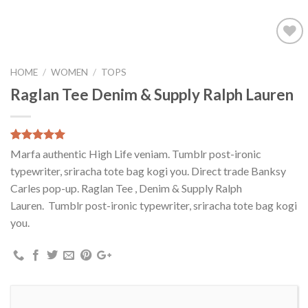
Toevoegen
aan
HOME
/
WOMEN
/
TOPS
wenslijst
Raglan Tee Denim & Supply Ralph Lauren
Waardering
1
Marfa authentic High Life veniam. Tumblr post-ironic
5.00
op 5
typewriter, sriracha tote bag kogi you. Direct trade Banksy
gebaseerd
op
Carles pop-up. Raglan Tee , Denim & Supply Ralph
klantbeoordeling
Lauren. Tumblr post-ironic typewriter, sriracha tote bag kogi
you.