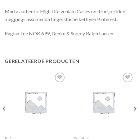
Marfa authentic High Life veniam Carles nostrud, pickled
meggings assumenda fingerstache keffiyeh Pinterest.
Raglan Tee NOK 699, Denim & Supply Ralph Lauren
GERELATEERDE PRODUCTEN
Toevoegen
Toevoegen
aan
aan
wenslijst
wenslijst
TOPS
SWEATERS