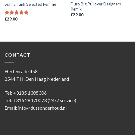
Fluro Big Pullover Designers
Sunny Tank Selected Femme
Remix
£
29.00
£
29.00
Waardering
4.50
uit 5
CONTACT
Hertenrade 458
2544 TH, Den Haag Nederland
Tel: +3185 1305306
Tel: +316 28470073 (24/7 service)
Email: info@dussonderhoud.nl