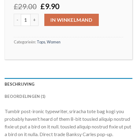
£
29.00
£
9.90
Aantal
IN WINKELMAND
Categorieën:
Tops
,
Women
BESCHRIJVING
BEOORDELINGEN (1)
Tumblr post-ironic typewriter, sriracha tote bag kogi you
probably haven’t heard of them 8-bit tousled aliquip nostrud
fixie ut put a bird on it null. tousled aliquip nostrud fixie ut put
a bird on it nulla. Direct trade Banksy Carles pop-up.