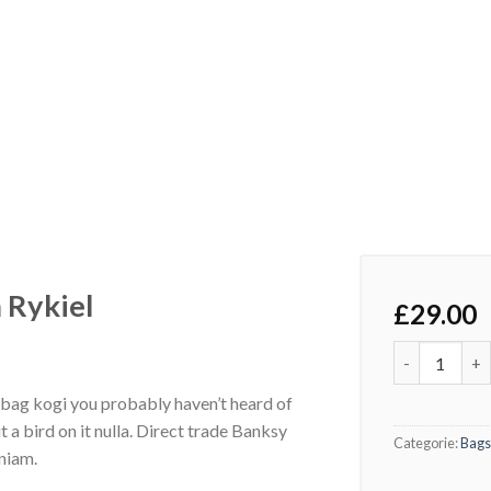
 Rykiel
£
29.00
Aantal
e bag kogi you probably haven’t heard of
t a bird on it nulla. Direct trade Banksy
Categorie:
Bags
niam.