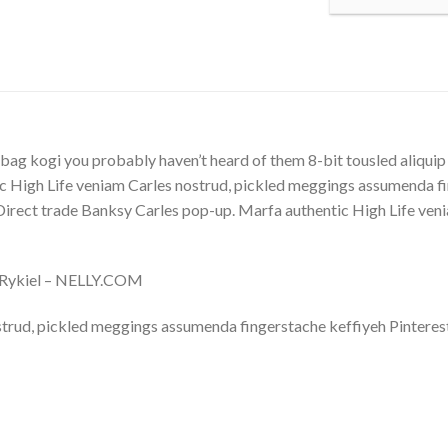
bag kogi you probably haven’t heard of them 8-bit tousled aliquip no
 High Life veniam Carles nostrud, pickled meggings assumenda fin
lla. Direct trade Banksy Carles pop-up. Marfa authentic High Life v
a Rykiel – NELLY.COM
trud, pickled meggings assumenda fingerstache keffiyeh Pinterest