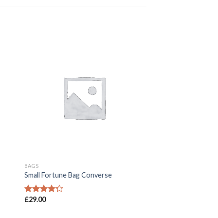
gen
Toevoegen
aan
st
wenslijst
BAGS
Small Fortune Bag Converse
£
29.00
Waardering
4.00
uit 5