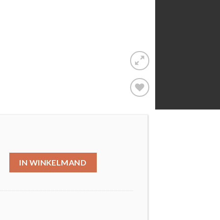
Toevoegen
aan
wenslijst
IN WINKELMAND