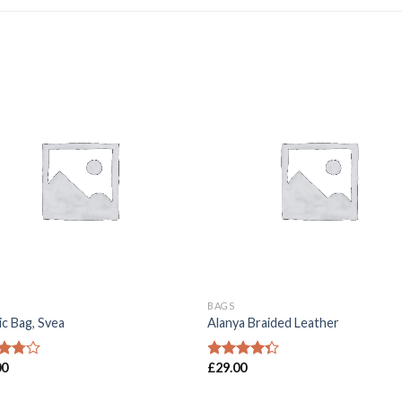
Toevoegen
Toevoe
aan
aan
wenslijst
wenslij
BAGS
ic Bag, Svea
Alanya Braided Leather
00
£
29.00
dering
Waardering
uit
4.00
uit 5