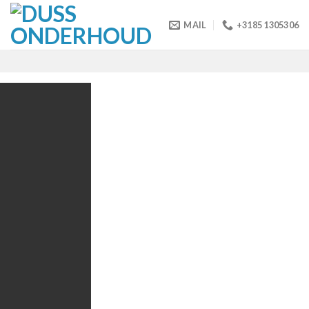
Skip
to
MAIL
+3185 1305306
content