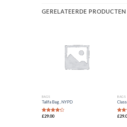
GERELATEERDE PRODUCTEN
Toevoegen
Toevoegen
aan
aan
wenslijst
wenslijst
BAGS
BAGS
Talifa Bag , NYPD
Class
£
29.00
£
29.
Waardering
Waar
4.00
uit 5
3.50
5