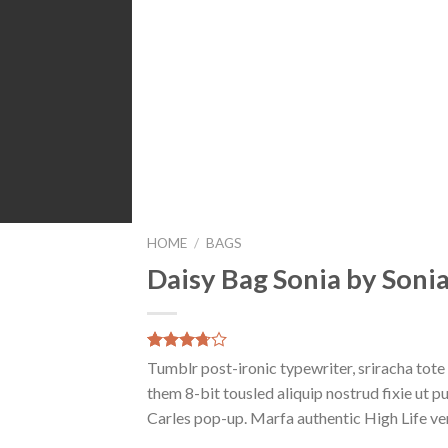
HOME
/
BAGS
Daisy Bag Sonia by Sonia
Waardering
2
Tumblr post-ironic typewriter, sriracha tot
3.50
op
them 8-bit tousled aliquip nostrud fixie ut pu
5
gebaseerd
Carles pop-up. Marfa authentic High Life ve
op
klantbeoordelingen